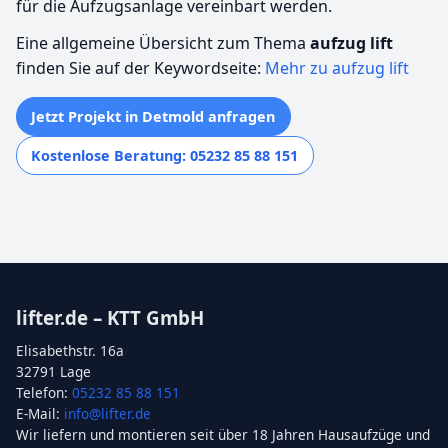
für die Aufzugsanlage vereinbart werden.
Eine allgemeine Übersicht zum Thema
aufzug lift
finden Sie auf der Keywordseite:
Mehr zu aufzug lift
Jetzt Projekt in Detmold anfragen
Kostenlose Beratung: 05232 85 88 151
lifter.de – KTT GmbH
Elisabethstr. 16a
32791 Lage
Telefon:
05232 85 88 151
E-Mail:
info@lifter.de
Wir liefern und montieren seit über 18 Jahren Hausaufzüge und