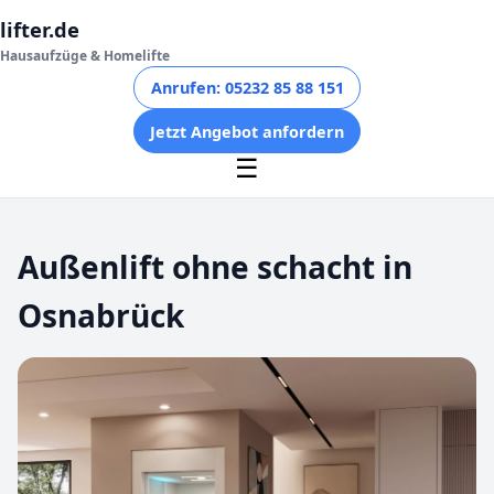
lifter.de
Hausaufzüge & Homelifte
Anrufen: 05232 85 88 151
Jetzt Angebot anfordern
☰
Außenlift ohne schacht in
Osnabrück