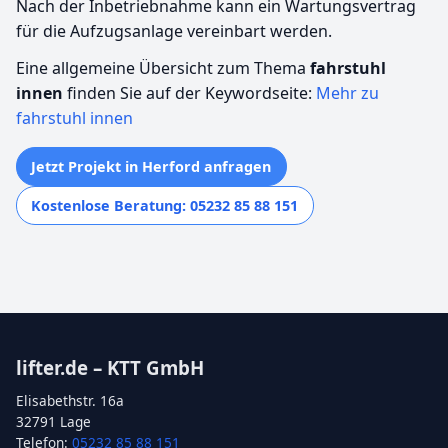
Nach der Inbetriebnahme kann ein Wartungsvertrag
für die Aufzugsanlage vereinbart werden.
Eine allgemeine Übersicht zum Thema
fahrstuhl
innen
finden Sie auf der Keywordseite:
Mehr zu
fahrstuhl innen
Jetzt Projekt in Herford anfragen
Kostenlose Beratung: 05232 85 88 151
lifter.de – KTT GmbH
Elisabethstr. 16a
32791 Lage
Telefon:
05232 85 88 151