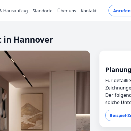
& Hausaufzug
Standorte
Über uns
Kontakt
Anrufen:
t in Hannover
Planung
Für detaill
Zeichnunge
Der folgend
solche Unte
Beispiel-