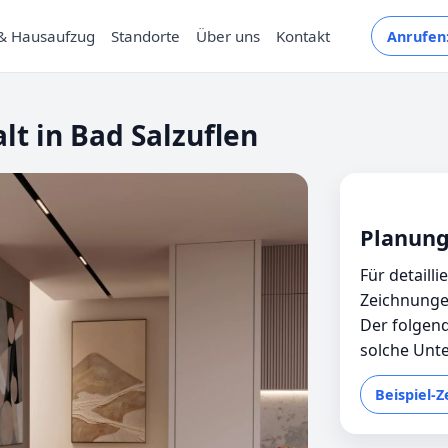
& Hausaufzug
Standorte
Über uns
Kontakt
Anrufen:
lt in Bad Salzuflen
Planung
Für detaill
Zeichnunge
Der folgend
solche Unte
Beispiel-